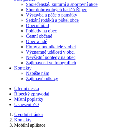
Společenské, kulturní a sportovní akce
Sbor dobrovolných hasičů Řípec
Výstavba a péče o památky
Setkání rodáků a přátel obce
Obecní úřad
Pohledy na obec
Čestní občané
Obec a lidé
Firmy a podnikatelé v obci
Významné události v obci
Nevšední pohledy na obec
Zajímavosti ve fotografiích
Kontakty
Napište nám
Zajímavé odkazy
Úřední deska
Řípecký zpravodaj
Místní poplatky
Usnesení ZO
Úvodní stránka
Kontakty
Mobilní aplikace