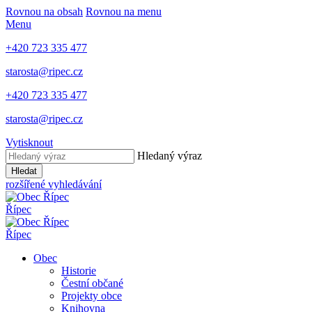
Rovnou na obsah
Rovnou na menu
Menu
+420 723 335 477
starosta@ripec.cz
+420 723 335 477
starosta@ripec.cz
Vytisknout
Hledaný výraz
Hledat
rozšířené vyhledávání
Řípec
Řípec
Obec
Historie
Čestní občané
Projekty obce
Knihovna