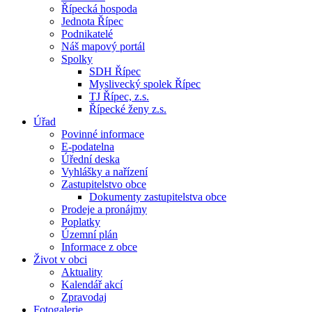
Řípecká hospoda
Jednota Řípec
Podnikatelé
Náš mapový portál
Spolky
SDH Řípec
Myslivecký spolek Řípec
TJ Řípec, z.s.
Řípecké ženy z.s.
Úřad
Povinné informace
E-podatelna
Úřední deska
Vyhlášky a nařízení
Zastupitelstvo obce
Dokumenty zastupitelstva obce
Prodeje a pronájmy
Poplatky
Územní plán
Informace z obce
Život v obci
Aktuality
Kalendář akcí
Zpravodaj
Fotogalerie