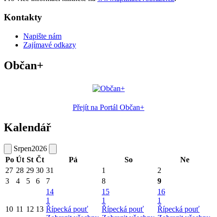
Kontakty
Napište nám
Zajímavé odkazy
Občan+
Přejít na Portál Občan+
Kalendář
Srpen
2026
Po
Út
St
Čt
Pá
So
Ne
27
28
29
30
31
1
2
3
4
5
6
7
8
9
14
15
16
1
1
1
10
11
12
13
Řípecká pouť
Řípecká pouť
Řípecká pouť