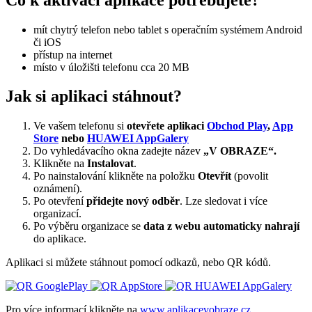
mít chytrý telefon nebo tablet s operačním systémem Android
či iOS
přístup na internet
místo v úložišti telefonu cca 20 MB
Jak si aplikaci stáhnout?
Ve vašem telefonu si
otevřete aplikaci
Obchod Play
,
App
Store
nebo
HUAWEI AppGalery
Do vyhledávacího okna zadejte název
„V OBRAZE“.
Klikněte na
Instalovat
.
Po nainstalování klikněte na položku
Otevřít
(povolit
oznámení).
Po otevření
přidejte nový odběr
. Lze sledovat i více
organizací.
Po výběru organizace se
data z webu automaticky nahrají
do aplikace.
Aplikaci si můžete stáhnout pomocí odkazů, nebo QR kódů.
Pro více informací klikněte na
www.aplikacevobraze.cz
.