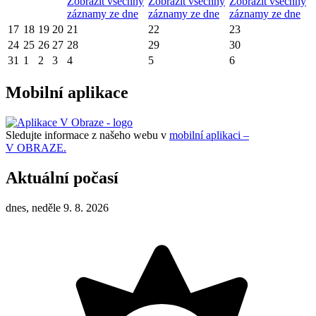
Zobrazit všechny
Zobrazit všechny
Zobrazit všechny
záznamy ze dne
záznamy ze dne
záznamy ze dne
17
18
19
20
21
22
23
24
25
26
27
28
29
30
31
1
2
3
4
5
6
Mobilní aplikace
Sledujte informace z našeho webu v
mobilní aplikaci –
V OBRAZE.
Aktuální počasí
dnes, neděle 9. 8. 2026