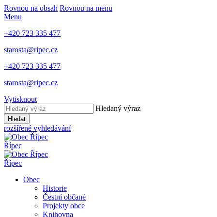
Rovnou na obsah
Rovnou na menu
Menu
+420 723 335 477
starosta@ripec.cz
+420 723 335 477
starosta@ripec.cz
Vytisknout
Hledaný výraz
Hledat
rozšířené vyhledávání
Řípec
Řípec
Obec
Historie
Čestní občané
Projekty obce
Knihovna