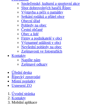
Společenské, kulturní a sportovní akce
Sbor dobrovolných hasičů Řípec
Výstavba a péče o památky
Setkání rodáků a přátel obce
Obecní úřad
Pohledy na obec
Čestní občané
Obec a lidé
Firmy a podnikatelé v obci
Významné události v obci
Nevšední pohledy na obec
Zajímavosti ve fotografiích
Kontakty
Napište nám
Zajímavé odkazy
Úřední deska
Řípecký zpravodaj
Místní poplatky
Usnesení ZO
Úvodní stránka
Kontakty
Mobilní aplikace