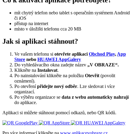
mít chytrý telefon nebo tablet s operačním systémem Android
či iOS
přístup na internet
místo v úložišti telefonu cca 20 MB
Jak si aplikaci stáhnout?
Ve vašem telefonu si
otevřete aplikaci
Obchod Play
,
App
Store
nebo
HUAWEI AppGalery
Do vyhledávacího okna zadejte název
„V OBRAZE“.
Klikněte na
Instalovat
.
Po nainstalování klikněte na položku
Otevřít
(povolit
oznámení).
Po otevření
přidejte nový odběr
. Lze sledovat i více
organizací.
Po výběru organizace se
data z webu automaticky nahrají
do aplikace.
Aplikaci si můžete stáhnout pomocí odkazů, nebo QR kódů.
Pro více informací klikněte na
www.aplikacevobraze.cz
.