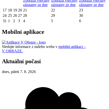
Zobrazit všechny
Zobrazit všechny
Zobrazit všechny
záznamy ze dne
záznamy ze dne
záznamy ze dne
17
18
19
20
21
22
23
24
25
26
27
28
29
30
31
1
2
3
4
5
6
Mobilní aplikace
Sledujte informace z našeho webu v
mobilní aplikaci –
V OBRAZE.
Aktuální počasí
dnes, pátek 7. 8. 2026