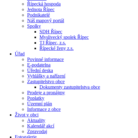
Řípecká hospoda
Jednota Řípec
Podnikatelé
Náš mapový portál
Spolky
SDH Řípec
Myslivecký spolek Řípec
TJ Řípec, z.s.
Řípecké ženy z.s.
Úřad
Povinné informace
E-podatelna
Úřední deska
Vyhlášky a nařízení
Zastupitelstvo obce
Dokumenty zastupitelstva obce
Prodeje a pronájmy
Poplatky
Územní plán
Informace z obce
Život v obci
Aktuality
Kalendář akcí
Zpravodaj
Fotogalerie