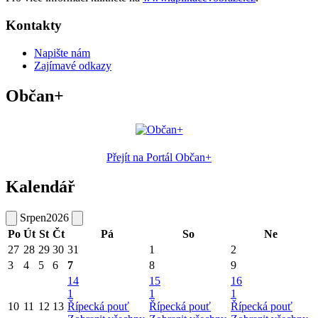
Kontakty
Napište nám
Zajímavé odkazy
Občan+
Přejít na Portál Občan+
Kalendář
Srpen
2026
Po
Út
St
Čt
Pá
So
Ne
27
28
29
30
31
1
2
3
4
5
6
7
8
9
14
15
16
1
1
1
10
11
12
13
Řípecká pouť
Řípecká pouť
Řípecká pouť