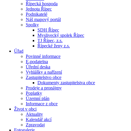
Řípecká hospoda
Jednota Řípec
Podnikatelé
Náš mapový portál
Spolky
SDH Řípec
Myslivecký spolek Řípec
TJ Řípec, z.s.
Řípecké ženy z.s.
Úřad
Povinné informace
E-podatelna
Úřední deska
Vyhlášky a nařízení
Zastupitelstvo obce
Dokumenty zastupitelstva obce
Prodeje a pronájmy
Poplatky
Územní plán
Informace z obce
Život v obci
Aktuality
Kalendář akcí
Zpravodaj
Fotogalerie