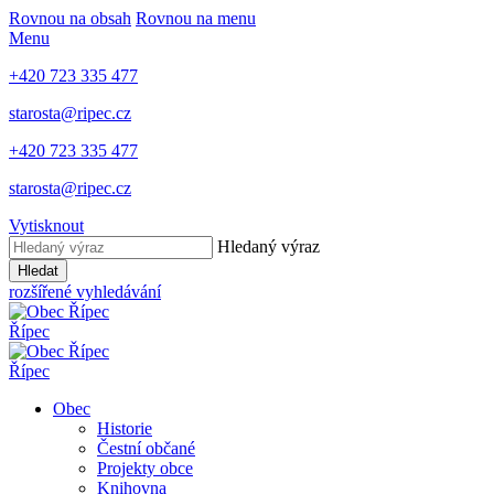
Rovnou na obsah
Rovnou na menu
Menu
+420 723 335 477
starosta@ripec.cz
+420 723 335 477
starosta@ripec.cz
Vytisknout
Hledaný výraz
Hledat
rozšířené vyhledávání
Řípec
Řípec
Obec
Historie
Čestní občané
Projekty obce
Knihovna