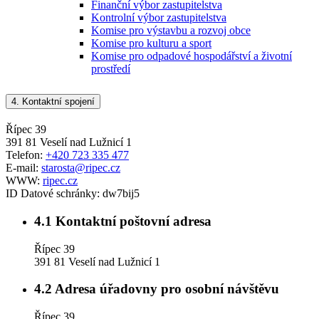
Finanční výbor zastupitelstva
Kontrolní výbor zastupitelstva
Komise pro výstavbu a rozvoj obce
Komise pro kulturu a sport
Komise pro odpadové hospodářství a životní
prostředí
4.
Kontaktní spojení
Řípec 39
391 81 Veselí nad Lužnicí 1
Telefon:
+420 723 335 477
E-mail:
starosta@ripec.cz
WWW:
ripec.cz
ID Datové schránky:
dw7bij5
4.1
Kontaktní poštovní adresa
Řípec 39
391 81 Veselí nad Lužnicí 1
4.2
Adresa úřadovny pro osobní návštěvu
Řípec 39