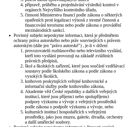
přípravě, průběhu a projednávání výsledků kontrol v
orgánech Nejvyššího kontrolního úřadu,
činnosti Ministerstva financí podle zákona o některých
opatřeních proti legalizaci výnosů z trestné činnosti a
financování terorismu nebo podle zákona o provádění
mezinárodních sankcí.
Povinný subjekt neposkytne informaci, která je předmětem
ochrany práva autorského nebo práv souvisejících s právem
autorským (dále jen "právo autorské") , je-li v držení
provozovatelů rozhlasového nebo televizního vysílání,
kteří toto vysílání provozují na základě zvláštních
právních předpisů,
škol a školských zařízení, které jsou součástí vzdělávací
soustavy podle školského zákona a podle zákona o
vysokých školách,
knihoven poskytujících veřejné knihovnické a
informační služby podle knihovního zákona,
Akademie věd České republiky a dalších veřejných
institucí, které jsou příjemci nebo spolupříjemci
podpory výzkumu a vývoje z veřejných prostředků
podle zákona o podpoře výzkumu a vývoje, nebo
kulturních institucí hospodařících s veřejnými
prostředky, jako jsou muzea, galerie, divadla, orchestry
a další umělecké soubory.