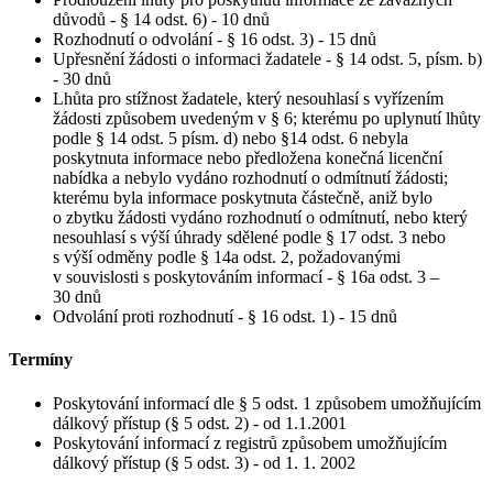
důvodů - § 14 odst. 6) - 10 dnů
Rozhodnutí o odvolání - § 16 odst. 3) - 15 dnů
Upřesnění žádosti o informaci žadatele - § 14 odst. 5, písm. b)
- 30 dnů
Lhůta pro stížnost žadatele, který nesouhlasí s vyřízením
žádosti způsobem uvedeným v § 6; kterému po uplynutí lhůty
podle § 14 odst. 5 písm. d) nebo §14 odst. 6 nebyla
poskytnuta informace nebo předložena konečná licenční
nabídka a nebylo vydáno rozhodnutí o odmítnutí žádosti;
kterému byla informace poskytnuta částečně, aniž bylo
o zbytku žádosti vydáno rozhodnutí o odmítnutí, nebo který
nesouhlasí s výší úhrady sdělené podle § 17 odst. 3 nebo
s výší odměny podle § 14a odst. 2, požadovanými
v souvislosti s poskytováním informací - § 16a odst. 3 –
30 dnů
Odvolání proti rozhodnutí - § 16 odst. 1) - 15 dnů
Termíny
Poskytování informací dle § 5 odst. 1 způsobem umožňujícím
dálkový přístup (§ 5 odst. 2) - od 1.1.2001
Poskytování informací z registrů způsobem umožňujícím
dálkový přístup (§ 5 odst. 3) - od 1. 1. 2002