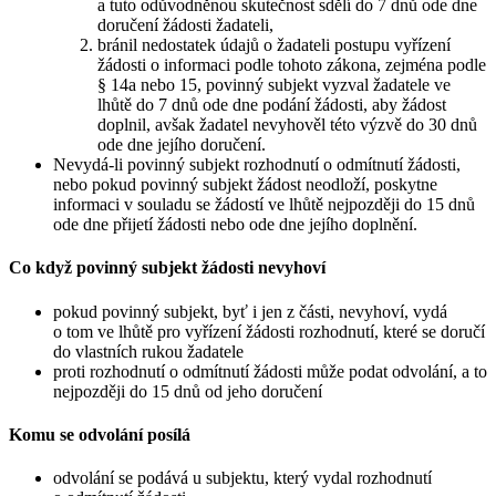
a tuto odůvodněnou skutečnost sdělí do 7 dnů ode dne
doručení žádosti žadateli,
bránil nedostatek údajů o žadateli postupu vyřízení
žádosti o informaci podle tohoto zákona, zejména podle
§ 14a nebo 15, povinný subjekt vyzval žadatele ve
lhůtě do 7 dnů ode dne podání žádosti, aby žádost
doplnil, avšak žadatel nevyhověl této výzvě do 30 dnů
ode dne jejího doručení.
Nevydá-li povinný subjekt rozhodnutí o odmítnutí žádosti,
nebo pokud povinný subjekt žádost neodloží, poskytne
informaci v souladu se žádostí ve lhůtě nejpozději do 15 dnů
ode dne přijetí žádosti nebo ode dne jejího doplnění.
Co když povinný subjekt žádosti nevyhoví
pokud povinný subjekt, byť i jen z části, nevyhoví, vydá
o tom ve lhůtě pro vyřízení žádosti rozhodnutí, které se doručí
do vlastních rukou žadatele
proti rozhodnutí o odmítnutí žádosti může podat odvolání, a to
nejpozději do 15 dnů od jeho doručení
Komu se odvolání posílá
odvolání se podává u subjektu, který vydal rozhodnutí