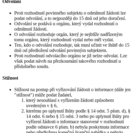
Odvolání
Proti rozhodnutí povinného subjektu o odmítnutí žádosti lze
podat odvolání, a to nejpozději do 15 dnů od jeho doručení.
Odvolání se podává u orgánu, který vydal rozhodnutí o
odmítnutí žádosti.
O odvolání rozhoduje orgán, který je nejblíže nadřízeným
tomu orgánu, který rozhodnutí vydal nebo měl vydat.
Ten, kdo o odvolání rozhoduje, tak musí učinit ve lhůtě do 15
dnů od předložení odvolání povinným subjektem.
Proti rozhodnutí odvolacího orgánu se již nelze odvolat. Lze
však podat návrh na přezkoumání takového rozhodnutí u
příslušného soudu.
Stížnost
Stížnost na postup při vyřizování žádosti o informace (dále jen
"stížnost") může podat žadatel,
který nesouhlasí s vyřízením žádosti způsobem
uvedeným v § 6,
kterému po uplynutí lhůty podle § 14 odst. 5 písm. d), §
14 odst. 6 nebo § 15 odst. 3 nebo po uplynutí lhůty pro
vyřízení žádosti o informace stanovené v rozhodnutí
podle odstavce 6 písm. b) nebyla poskytnuta informace
nebo předložena konečná licenční nabídka a nebylo