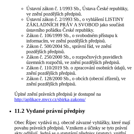
Ústavní zákon č. 1/1993 Sb., Ústava České republiky,
ve znění pozdějších předpisů.
Ústavní zákon č. 2/1993 Sb., o vyhlášení LISTINY
ZÁKLADNÍCH PRÁV A SVOBOD jako součásti
ústavního pořádku České republiky.
Zákon č. 106/1999 Sb., o svobodném přístupu k
informacím, ve znění pozdějších předpisů.
Zákon č. 500/2004 Sb., správní řád, ve znění
pozdějších předpisů.
Zákon č. 250/2000 Sb., o rozpočtových pravidlech
územních rozpočtů, ve znění pozdějších předpisů.
Zákon č. 110/2019 Sb. o zpracování osobních údajů, ve
znění pozdějších předpisů.
Zákon č. 128/2000 Sb., o obcích (obecní zřízení), ve
znění pozdějších předpisů.
Úplné znění právních předpisů je dostupné na
http://aplikace.mvcr.cz/sbirka-zakonu/
11.2
Vydané právní předpisy
Obec Řípec vydává m.j. obecně závazné vyhlášky, které mají
povahu právních předpisů. Vznikem a účinky se tyto právní
akty odlišují. Jedná se o statutární předpisy (statuty), vnitřní