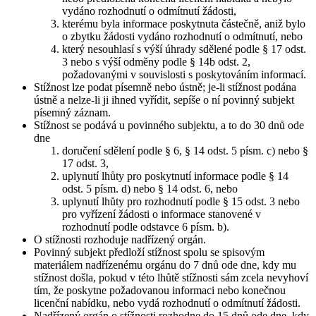
vydáno rozhodnutí o odmítnutí žádosti,
kterému byla informace poskytnuta částečně, aniž bylo
o zbytku žádosti vydáno rozhodnutí o odmítnutí, nebo
který nesouhlasí s výší úhrady sdělené podle § 17 odst.
3 nebo s výší odměny podle § 14b odst. 2,
požadovanými v souvislosti s poskytováním informací.
Stížnost lze podat písemně nebo ústně; je-li stížnost podána
ústně a nelze-li ji ihned vyřídit, sepíše o ní povinný subjekt
písemný záznam.
Stížnost se podává u povinného subjektu, a to do 30 dnů ode
dne
doručení sdělení podle § 6, § 14 odst. 5 písm. c) nebo §
17 odst. 3,
uplynutí lhůty pro poskytnutí informace podle § 14
odst. 5 písm. d) nebo § 14 odst. 6, nebo
uplynutí lhůty pro rozhodnutí podle § 15 odst. 3 nebo
pro vyřízení žádosti o informace stanovené v
rozhodnutí podle odstavce 6 písm. b).
O stížnosti rozhoduje nadřízený orgán.
Povinný subjekt předloží stížnost spolu se spisovým
materiálem nadřízenému orgánu do 7 dnů ode dne, kdy mu
stížnost došla, pokud v této lhůtě stížnosti sám zcela nevyhoví
tím, že poskytne požadovanou informaci nebo konečnou
licenční nabídku, nebo vydá rozhodnutí o odmítnutí žádosti.
Nadřízený orgán o stížnosti rozhodne do 15 dnů ode dne, kdy