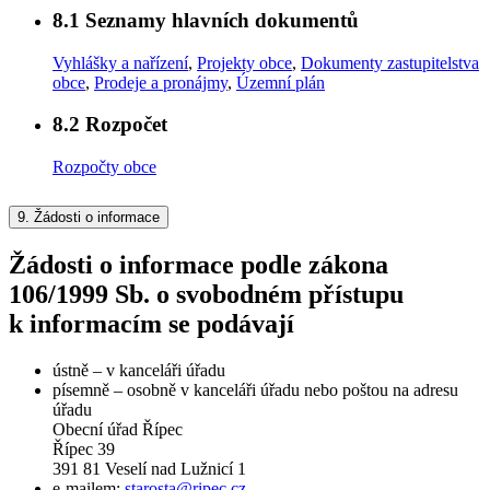
8.1
Seznamy hlavních dokumentů
Vyhlášky a nařízení
,
Projekty obce
,
Dokumenty zastupitelstva
obce
,
Prodeje a pronájmy
,
Územní plán
8.2
Rozpočet
Rozpočty obce
9.
Žádosti o informace
Žádosti o informace podle zákona
106/1999 Sb. o svobodném přístupu
k informacím se podávají
ústně – v kanceláři úřadu
písemně – osobně v kanceláři úřadu nebo poštou na adresu
úřadu
Obecní úřad Řípec
Řípec 39
391 81 Veselí nad Lužnicí 1
e-mailem:
starosta@ripec.cz