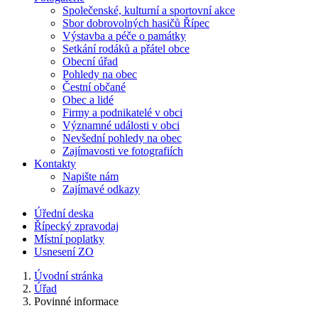
Společenské, kulturní a sportovní akce
Sbor dobrovolných hasičů Řípec
Výstavba a péče o památky
Setkání rodáků a přátel obce
Obecní úřad
Pohledy na obec
Čestní občané
Obec a lidé
Firmy a podnikatelé v obci
Významné události v obci
Nevšední pohledy na obec
Zajímavosti ve fotografiích
Kontakty
Napište nám
Zajímavé odkazy
Úřední deska
Řípecký zpravodaj
Místní poplatky
Usnesení ZO
Úvodní stránka
Úřad
Povinné informace