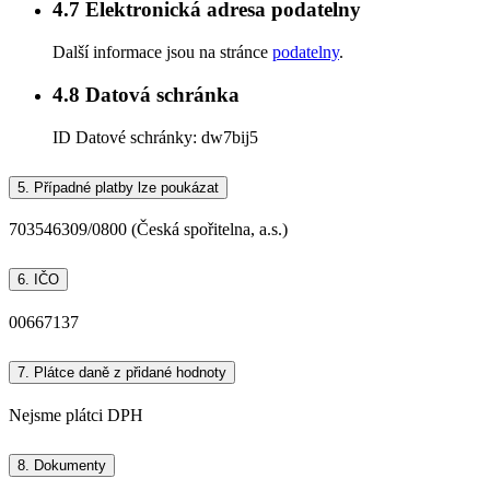
4.7
Elektronická adresa podatelny
Další informace jsou na stránce
podatelny
.
4.8
Datová schránka
ID Datové schránky:
dw7bij5
5.
Případné platby lze poukázat
703546309/0800 (Česká spořitelna, a.s.)
6.
IČO
00667137
7.
Plátce daně z přidané hodnoty
Nejsme plátci DPH
8.
Dokumenty