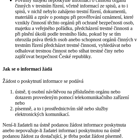
Povinný subjekt neposkytne informaci o činnosti orgánů
činných v trestním řízení, včetně informací ze spisů, a to i
spisů, v nichž nebylo zahájeno trestní řízení, dokumentů,
materiálů a zpráv o postupu při prověřování oznámení, které
vznikly činností těchto orgánů při ochraně bezpečnosti osob,
majetku a veřejného pořádku, předcházení trestné činnosti a
při plnění úkolů podle trestního řádu, pokud by se tím
ohrozila práva třetích osob anebo schopnost orgánů činných v
trestním řízení předcházet trestné činnosti, vyhledávat nebo
odhalovat trestnou činnost nebo stíhat trestné činy nebo
zajišťovat bezpečnost České republiky.
Jak se o informaci žádá
Žádost o poskytnutí informace se podává
ústně, tj osobní návštěvou na příslušném orgánu nebo
dotazem provedeným pomocí telekomunikačního zařízení
nebo
písemně, a to i prostřednictvím sítě nebo služby
elektronických komunikací.
Není-li žadateli na ústně podanou žádost informace poskytnuta
anebo nepovažuje-li žadatel informaci poskytnutou na ústně
podanou žádost za dostačující, je třeba podat žádost písemně.