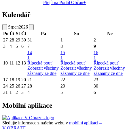
Přejít na Portál Občan+
Kalendář
Srpen
2026
Po
Út
St
Čt
Pá
So
Ne
27
28
29
30
31
1
2
3
4
5
6
7
8
9
14
15
16
1
1
1
10
11
12
13
Řípecká pouť
Řípecká pouť
Řípecká pouť
Zobrazit všechny
Zobrazit všechny
Zobrazit všechny
záznamy ze dne
záznamy ze dne
záznamy ze dne
17
18
19
20
21
22
23
24
25
26
27
28
29
30
31
1
2
3
4
5
6
Mobilní aplikace
Sledujte informace z našeho webu v
mobilní aplikaci –
V OBRAZE.