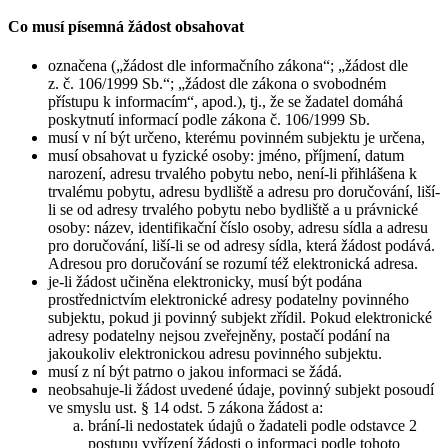
Co musí písemná žádost obsahovat
označena („žádost dle informačního zákona“; „žádost dle
z. č. 106/1999 Sb.“; „žádost dle zákona o svobodném
přístupu k informacím“, apod.), tj., že se žadatel domáhá
poskytnutí informací podle zákona č. 106/1999 Sb.
musí v ní být určeno, kterému povinném subjektu je určena,
musí obsahovat u fyzické osoby: jméno, příjmení, datum
narození, adresu trvalého pobytu nebo, není-li přihlášena k
trvalému pobytu, adresu bydliště a adresu pro doručování, liší-
li se od adresy trvalého pobytu nebo bydliště a u právnické
osoby: název, identifikační číslo osoby, adresu sídla a adresu
pro doručování, liší-li se od adresy sídla, která žádost podává.
Adresou pro doručování se rozumí též elektronická adresa.
je-li žádost učiněna elektronicky, musí být podána
prostřednictvím elektronické adresy podatelny povinného
subjektu, pokud ji povinný subjekt zřídil. Pokud elektronické
adresy podatelny nejsou zveřejněny, postačí podání na
jakoukoliv elektronickou adresu povinného subjektu.
musí z ní být patrno o jakou informaci se žádá.
neobsahuje-li žádost uvedené údaje, povinný subjekt posoudí
ve smyslu ust. § 14 odst. 5 zákona žádost a:
brání-li nedostatek údajů o žadateli podle odstavce 2
postupu vyřízení žádosti o informaci podle tohoto