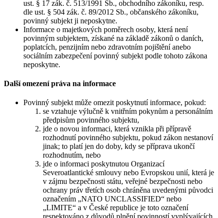
ust. § 17 zák. č. 513/1991 Sb., obchodního zákoníku, resp.
dle ust. § 504 zák. č. 89/2012 Sb., občanského zákoníku,
povinný subjekt ji neposkytne.
Informace o majetkových poměrech osoby, která není
povinným subjektem, získané na základě zákonů o daních,
poplatcích, penzijním nebo zdravotním pojištění anebo
sociálním zabezpečení povinný subjekt podle tohoto zákona
neposkytne.
Další omezení práva na informace
Povinný subjekt může omezit poskytnutí informace, pokud:
se vztahuje výlučně k vnitřním pokynům a personálním
předpisům povinného subjektu,
jde o novou informaci, která vznikla při přípravě
rozhodnutí povinného subjektu, pokud zákon nestanoví
jinak; to platí jen do doby, kdy se příprava ukončí
rozhodnutím, nebo
jde o informaci poskytnutou Organizací
Severoatlantické smlouvy nebo Evropskou unií, která je
v zájmu bezpečnosti státu, veřejné bezpečnosti nebo
ochrany práv třetích osob chráněna uvedenými původci
označením „NATO UNCLASSIFIED“ nebo
„LIMITE“ a v České republice je toto označení
respektováno z důvodů plnění povinností vyplývajících