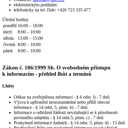
elektronickým podáním:
telefonicky na tel. čísle: +420 723 335 477
Úřední hodiny
pondělí
16:00 – 18:00
úterý
8:00 – 10:00
středa
13:00 – 15:00
čtvrtek
8:00 – 10:00
pátek
8:00 – 10:00
Zákon č. 106/1999 Sb. O svobodném přístupu
k informacím - přehled lhůt a termínů
Lhůty
Odkaz na zveřejněnou informaci - § 6 odst. l) - 7 dnů
Výzva k upřesnění nesrozumitelné nebo příliš obecné
informace - § 14 odst. 5, písm. b) - 7 dnů
Informace o odložení žádosti nevztahující se k působnosti
povinného subjektu - § 14 odst.5, písm. c) - 7 dnů
Poskytnutí informace žadateli - § 14 odst. 5, písm. d) - 15 dnů
Prodloužení lhůty pro poskytnutí informace ze závažných