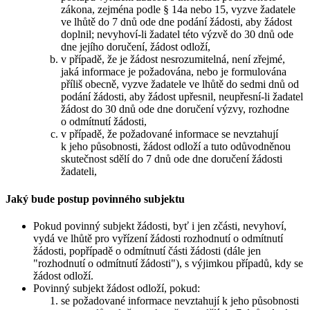
zákona, zejména podle § 14a nebo 15, vyzve žadatele
ve lhůtě do 7 dnů ode dne podání žádosti, aby žádost
doplnil; nevyhoví-li žadatel této výzvě do 30 dnů ode
dne jejího doručení, žádost odloží,
v případě, že je žádost nesrozumitelná, není zřejmé,
jaká informace je požadována, nebo je formulována
příliš obecně, vyzve žadatele ve lhůtě do sedmi dnů od
podání žádosti, aby žádost upřesnil, neupřesní-li žadatel
žádost do 30 dnů ode dne doručení výzvy, rozhodne
o odmítnutí žádosti,
v případě, že požadované informace se nevztahují
k jeho působnosti, žádost odloží a tuto odůvodněnou
skutečnost sdělí do 7 dnů ode dne doručení žádosti
žadateli,
Jaký bude postup povinného subjektu
Pokud povinný subjekt žádosti, byť i jen zčásti, nevyhoví,
vydá ve lhůtě pro vyřízení žádosti rozhodnutí o odmítnutí
žádosti, popřípadě o odmítnutí části žádosti (dále jen
"rozhodnutí o odmítnutí žádosti"), s výjimkou případů, kdy se
žádost odloží.
Povinný subjekt žádost odloží, pokud:
se požadované informace nevztahují k jeho působnosti