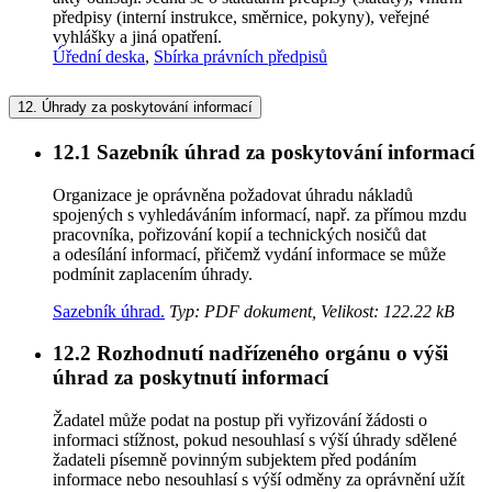
předpisy (interní instrukce, směrnice, pokyny), veřejné
vyhlášky a jiná opatření.
Úřední deska
,
Sbírka právních předpisů
12.
Úhrady za poskytování informací
12.1
Sazebník úhrad za poskytování informací
Organizace je oprávněna požadovat úhradu nákladů
spojených s vyhledáváním informací, např. za přímou mzdu
pracovníka, pořizování kopií a technických nosičů dat
a odesílání informací, přičemž vydání informace se může
podmínit zaplacením úhrady.
Sazebník úhrad.
Typ: PDF dokument, Velikost: 122.22 kB
12.2
Rozhodnutí nadřízeného orgánu o výši
úhrad za poskytnutí informací
Žadatel může podat na postup při vyřizování žádosti o
informaci stížnost, pokud nesouhlasí s výší úhrady sdělené
žadateli písemně povinným subjektem před podáním
informace nebo nesouhlasí s výší odměny za oprávnění užít