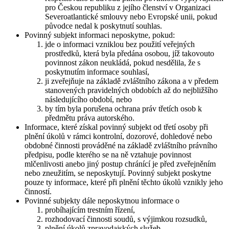
pro Českou republiku z jejího členství v Organizaci
Severoatlantické smlouvy nebo Evropské unii, pokud
původce nedal k poskytnutí souhlas.
Povinný subjekt informaci neposkytne, pokud:
jde o informaci vzniklou bez použití veřejných
prostředků, která byla předána osobou, jíž takovouto
povinnost zákon neukládá, pokud nesdělila, že s
poskytnutím informace souhlasí,
ji zveřejňuje na základě zvláštního zákona a v předem
stanovených pravidelných obdobích až do nejbližšího
následujícího období, nebo
by tím byla porušena ochrana práv třetích osob k
předmětu práva autorského.
Informace, které získal povinný subjekt od třetí osoby při
plnění úkolů v rámci kontrolní, dozorové, dohledové nebo
obdobné činnosti prováděné na základě zvláštního právního
předpisu, podle kterého se na ně vztahuje povinnost
mlčenlivosti anebo jiný postup chránící je před zveřejněním
nebo zneužitím, se neposkytují. Povinný subjekt poskytne
pouze ty informace, které při plnění těchto úkolů vznikly jeho
činností.
Povinné subjekty dále neposkytnou informace o
probíhajícím trestním řízení,
rozhodovací činnosti soudů, s výjimkou rozsudků,
plnění úkolů zpravodajských služeb