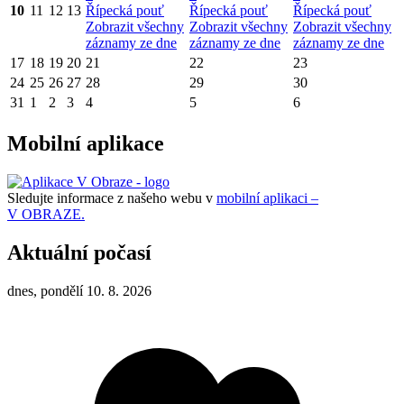
10
11
12
13
Řípecká pouť
Řípecká pouť
Řípecká pouť
Zobrazit všechny
Zobrazit všechny
Zobrazit všechny
záznamy ze dne
záznamy ze dne
záznamy ze dne
17
18
19
20
21
22
23
24
25
26
27
28
29
30
31
1
2
3
4
5
6
Mobilní aplikace
Sledujte informace z našeho webu v
mobilní aplikaci –
V OBRAZE.
Aktuální počasí
dnes, pondělí 10. 8. 2026