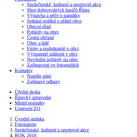
Společenské, kulturní a sportovní akce
Sbor dobrovolných hasičů Řípec
Výstavba a péče o památky
Setkání rodáků a přátel obce
Obecní úřad
Pohledy na obec
Čestní občané
Obec a lidé
Firmy a podnikatelé v obci
Významné události v obci
Nevšední pohledy na obec
Zajímavosti ve fotografiích
Kontakty
Napište nám
Zajímavé odkazy
Úřední deska
Řípecký zpravodaj
Místní poplatky
Usnesení ZO
Úvodní stránka
Fotogalerie
Společenské, kulturní a sportovní akce
ROK 2018