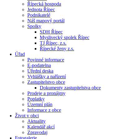
Řípecká hospoda
Jednota Řípec
Podnikatelé
Náš mapový portál
Spolky
SDH Řípec
Myslivecký spolek Řípec
TJ Řípec, z.s.
Řípecké ženy z.s.
Úřad
Povinné informace
E-podatelna
Úřední deska
Vyhlášky a nařízení
Zastupitelstvo obce
Dokumenty zastupitelstva obce
Prodeje a pronájmy
Poplatky
Územní plán
Informace z obce
Život v obci
Aktuality
Kalendář akcí
Zpravodaj
Fotogalerie