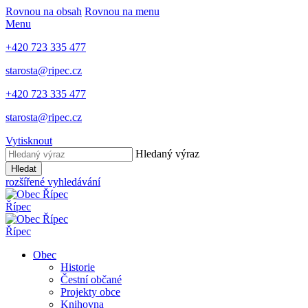
Rovnou na obsah
Rovnou na menu
Menu
+420 723 335 477
starosta@ripec.cz
+420 723 335 477
starosta@ripec.cz
Vytisknout
Hledaný výraz
Hledat
rozšířené vyhledávání
Řípec
Řípec
Obec
Historie
Čestní občané
Projekty obce
Knihovna