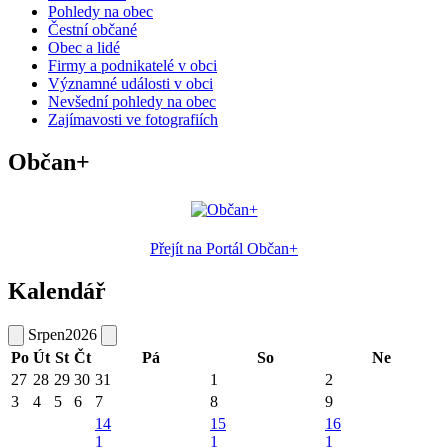
Pohledy na obec
Čestní občané
Obec a lidé
Firmy a podnikatelé v obci
Významné události v obci
Nevšední pohledy na obec
Zajímavosti ve fotografiích
Občan+
Přejít na Portál Občan+
Kalendář
Srpen
2026
Po
Út
St
Čt
Pá
So
Ne
27
28
29
30
31
1
2
3
4
5
6
7
8
9
14
15
16
1
1
1