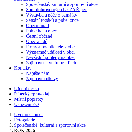
Společenské, kulturní a sportovní akce
Sbor dobrovolných hasičů Řípec
Výstavba a péče o památky
Setkání rodáků a přátel obce
Obecní úřad
Pohledy na obec
Čestní občané
Obec a lidé
Firmy a podnikatelé v obci
Významné události v obci
Nevšední pohledy na obec
Zajímavosti ve fotografiích
Kontakty
Napište nám
Zajímavé odkazy
Úřední deska
Řípecký zpravodaj
Místní poplatky
Usnesení ZO
Úvodní stránka
Fotogalerie
Společenské, kulturní a sportovní akce
ROK 2026