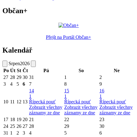
Občan+
Přejít na Portál Občan+
Kalendář
Srpen
2026
Po
Út
St
Čt
Pá
So
Ne
27
28
29
30
31
1
2
3
4
5
6
7
8
9
14
15
16
1
1
1
10
11
12
13
Řípecká pouť
Řípecká pouť
Řípecká pouť
Zobrazit všechny
Zobrazit všechny
Zobrazit všechny
záznamy ze dne
záznamy ze dne
záznamy ze dne
17
18
19
20
21
22
23
24
25
26
27
28
29
30
31
1
2
3
4
5
6