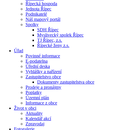
Řípecká hospoda
Jednota Řípec
Podnikatelé
Náš mapový portál
Spolky
SDH Řípec
Myslivecký spolek Řípec
TJ Řípec, z.s.
Řípecké ženy z.s.
Úřad
Povinné informace
E-podatelna
Úřední deska
Vyhlášky a nařízení
Zastupitelstvo obce
Dokumenty zastupitelstva obce
Prodeje a pronájmy
Poplatky
Územní plán
Informace z obce
Život v obci
Aktuality
Kalendář akcí
Zpravodaj
Fotogalerie