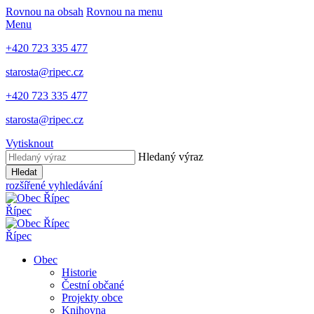
Rovnou na obsah
Rovnou na menu
Menu
+420 723 335 477
starosta@ripec.cz
+420 723 335 477
starosta@ripec.cz
Vytisknout
Hledaný výraz
Hledat
rozšířené vyhledávání
Řípec
Řípec
Obec
Historie
Čestní občané
Projekty obce
Knihovna