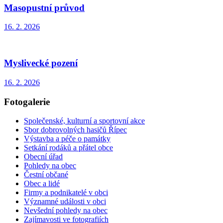
Masopustní průvod
16. 2. 2026
Myslivecké pození
16. 2. 2026
Fotogalerie
Společenské, kulturní a sportovní akce
Sbor dobrovolných hasičů Řípec
Výstavba a péče o památky
Setkání rodáků a přátel obce
Obecní úřad
Pohledy na obec
Čestní občané
Obec a lidé
Firmy a podnikatelé v obci
Významné události v obci
Nevšední pohledy na obec
Zajímavosti ve fotografiích