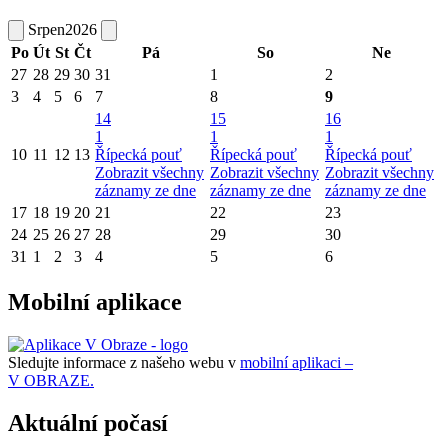
Srpen
2026
Po
Út
St
Čt
Pá
So
Ne
27
28
29
30
31
1
2
3
4
5
6
7
8
9
14
15
16
1
1
1
10
11
12
13
Řípecká pouť
Řípecká pouť
Řípecká pouť
Zobrazit všechny
Zobrazit všechny
Zobrazit všechny
záznamy ze dne
záznamy ze dne
záznamy ze dne
17
18
19
20
21
22
23
24
25
26
27
28
29
30
31
1
2
3
4
5
6
Mobilní aplikace
Sledujte informace z našeho webu v
mobilní aplikaci –
V OBRAZE.
Aktuální počasí