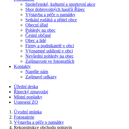
Společenské, kulturní a sportovní akce
Sbor dobrovolných hasičů Řípec
Výstavba a péče o památky
Setkání rodáků a přátel obce
Obecní úřad
Pohledy na obec
Čestní občané
Obec a lidé
Firmy a podnikatelé v obci
Významné události v obci
Nevšední pohledy na obec
Zajímavosti ve fotografiích
Kontakty
Napište nám
Zajímavé odkazy
Úřední deska
Řípecký zpravodaj
Místní poplatky
Usnesení ZO
Úvodní stránka
Fotogalerie
Výstavba a péče o památky
Rekonstrukce obchodu potravin