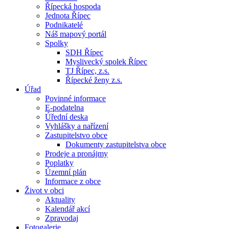
Řípecká hospoda
Jednota Řípec
Podnikatelé
Náš mapový portál
Spolky
SDH Řípec
Myslivecký spolek Řípec
TJ Řípec, z.s.
Řípecké ženy z.s.
Úřad
Povinné informace
E-podatelna
Úřední deska
Vyhlášky a nařízení
Zastupitelstvo obce
Dokumenty zastupitelstva obce
Prodeje a pronájmy
Poplatky
Územní plán
Informace z obce
Život v obci
Aktuality
Kalendář akcí
Zpravodaj
Fotogalerie