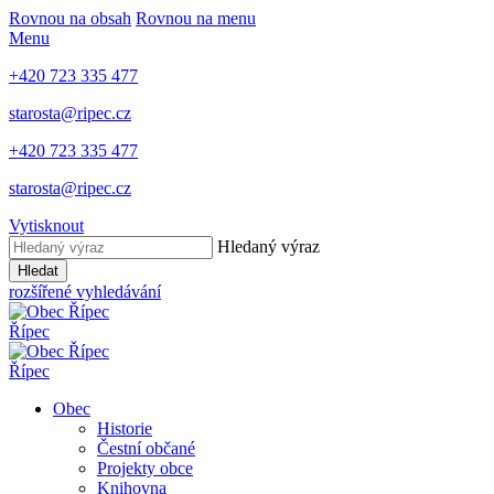
Rovnou na obsah
Rovnou na menu
Menu
+420 723 335 477
starosta@ripec.cz
+420 723 335 477
starosta@ripec.cz
Vytisknout
Hledaný výraz
Hledat
rozšířené vyhledávání
Řípec
Řípec
Obec
Historie
Čestní občané
Projekty obce
Knihovna