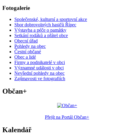
Fotogalerie
Společenské, kulturní a sportovní akce
Sbor dobrovolných hasičů Řípec
Výstavba a péče o památky
Setkání rodáků a přátel obce
Obecní úřad
Pohledy na obec
Čestní občané
Obec a lidé
Firmy a podnikatelé v obci
Významné události v obci
Nevšední pohledy na obec
Zajímavosti ve fotografiích
Občan+
Přejít na Portál Občan+
Kalendář