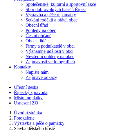
Společenské, kulturní a sportovní akce
Sbor dobrovolných hasičů Řípec
Výstavba a péče o památky
Setkání rodáků a přátel obce
Obecní úřad
Pohledy na obec
Čestní občané
Obec a lidé
Firmy a podnikatelé v obci
Významné události v obci
Nevšední pohledy na obec
Zajímavosti ve fotografiích
Kontakty
Napište nám
Zajímavé odkazy
Úřední deska
Řípecký zpravodaj
Místní poplatky
Usnesení ZO
Úvodní stránka
Fotogalerie
Výstavba a péče o památky
Stavba dětského hřistě