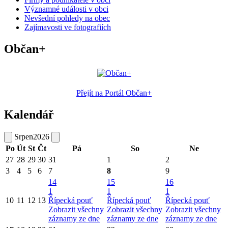
Významné události v obci
Nevšední pohledy na obec
Zajímavosti ve fotografiích
Občan+
Přejít na Portál Občan+
Kalendář
Srpen
2026
Po
Út
St
Čt
Pá
So
Ne
27
28
29
30
31
1
2
3
4
5
6
7
8
9
14
15
16
1
1
1
10
11
12
13
Řípecká pouť
Řípecká pouť
Řípecká pouť
Zobrazit všechny
Zobrazit všechny
Zobrazit všechny
záznamy ze dne
záznamy ze dne
záznamy ze dne