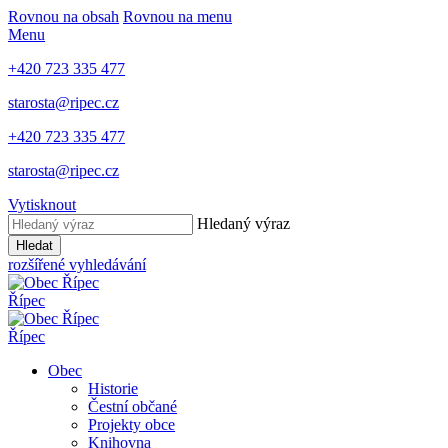
Rovnou na obsah
Rovnou na menu
Menu
+420 723 335 477
starosta@ripec.cz
+420 723 335 477
starosta@ripec.cz
Vytisknout
Hledaný výraz
Hledat
rozšířené vyhledávání
Řípec
Řípec
Obec
Historie
Čestní občané
Projekty obce
Knihovna