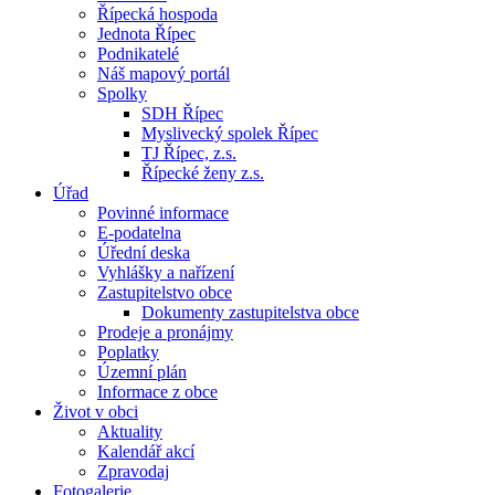
Řípecká hospoda
Jednota Řípec
Podnikatelé
Náš mapový portál
Spolky
SDH Řípec
Myslivecký spolek Řípec
TJ Řípec, z.s.
Řípecké ženy z.s.
Úřad
Povinné informace
E-podatelna
Úřední deska
Vyhlášky a nařízení
Zastupitelstvo obce
Dokumenty zastupitelstva obce
Prodeje a pronájmy
Poplatky
Územní plán
Informace z obce
Život v obci
Aktuality
Kalendář akcí
Zpravodaj
Fotogalerie