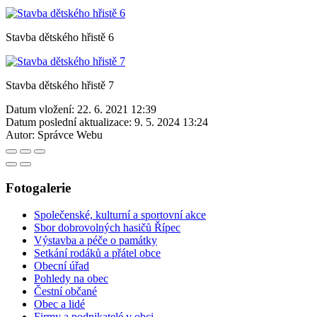
Stavba dětského hřistě 6
Stavba dětského hřistě 7
Datum vložení:
22. 6. 2021 12:39
Datum poslední aktualizace:
9. 5. 2024 13:24
Autor:
Správce Webu
Fotogalerie
Společenské, kulturní a sportovní akce
Sbor dobrovolných hasičů Řípec
Výstavba a péče o památky
Setkání rodáků a přátel obce
Obecní úřad
Pohledy na obec
Čestní občané
Obec a lidé
Firmy a podnikatelé v obci