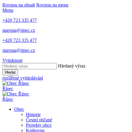
Rovnou na obsah
Rovnou na menu
Menu
+420 723 335 477
starosta@ripec.cz
+420 723 335 477
starosta@ripec.cz
Vytisknout
Hledaný výraz
Hledat
rozšířené vyhledávání
Řípec
Řípec
Obec
Historie
Čestní občané
Projekty obce
Knihovna