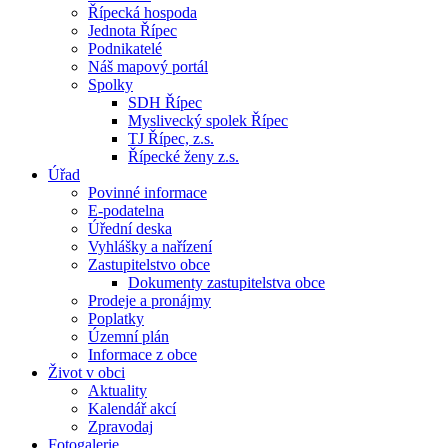
Řípecká hospoda
Jednota Řípec
Podnikatelé
Náš mapový portál
Spolky
SDH Řípec
Myslivecký spolek Řípec
TJ Řípec, z.s.
Řípecké ženy z.s.
Úřad
Povinné informace
E-podatelna
Úřední deska
Vyhlášky a nařízení
Zastupitelstvo obce
Dokumenty zastupitelstva obce
Prodeje a pronájmy
Poplatky
Územní plán
Informace z obce
Život v obci
Aktuality
Kalendář akcí
Zpravodaj
Fotogalerie