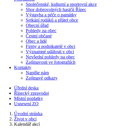
Společenské, kulturní a sportovní akce
Sbor dobrovolných hasičů Řípec
Výstavba a péče o památky
Setkání rodáků a přátel obce
Obecní úřad
Pohledy na obec
Čestní občané
Obec a lidé
Firmy a podnikatelé v obci
Významné události v obci
Nevšední pohledy na obec
Zajímavosti ve fotografiích
Kontakty
Napište nám
Zajímavé odkazy
Úřední deska
Řípecký zpravodaj
Místní poplatky
Usnesení ZO
Úvodní stránka
Život v obci
Kalendář akcí