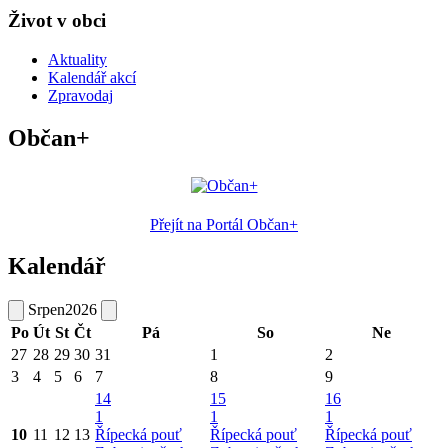
Život v obci
Aktuality
Kalendář akcí
Zpravodaj
Občan+
Přejít na Portál Občan+
Kalendář
Srpen
2026
Po
Út
St
Čt
Pá
So
Ne
27
28
29
30
31
1
2
3
4
5
6
7
8
9
14
15
16
1
1
1
10
11
12
13
Řípecká pouť
Řípecká pouť
Řípecká pouť