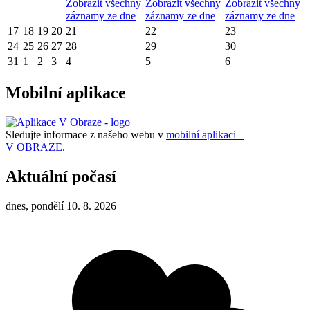
Zobrazit všechny
Zobrazit všechny
Zobrazit všechny
záznamy ze dne
záznamy ze dne
záznamy ze dne
17
18
19
20
21
22
23
24
25
26
27
28
29
30
31
1
2
3
4
5
6
Mobilní aplikace
Sledujte informace z našeho webu v
mobilní aplikaci –
V OBRAZE.
Aktuální počasí
dnes, pondělí 10. 8. 2026