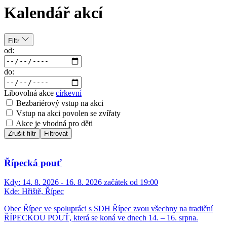
Kalendář akcí
Filtr
od:
do:
Libovolná akce
církevní
Bezbariérový vstup na akci
Vstup na akci povolen se zvířaty
Akce je vhodná pro děti
Zrušit filtr
Filtrovat
Řípecká pouť
Kdy:
14. 8. 2026 - 16. 8. 2026 začátek od 19:00
Kde:
Hřiště, Řípec
Obec Řípec ve spolupráci s SDH Řípec zvou všechny na tradiční
ŘÍPECKOU POUŤ, která se koná ve dnech 14. – 16. srpna.