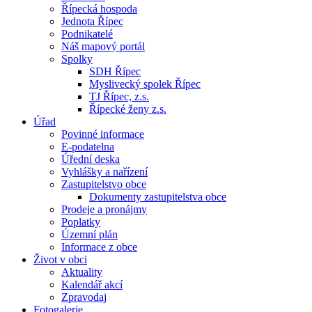
Řípecká hospoda
Jednota Řípec
Podnikatelé
Náš mapový portál
Spolky
SDH Řípec
Myslivecký spolek Řípec
TJ Řípec, z.s.
Řípecké ženy z.s.
Úřad
Povinné informace
E-podatelna
Úřední deska
Vyhlášky a nařízení
Zastupitelstvo obce
Dokumenty zastupitelstva obce
Prodeje a pronájmy
Poplatky
Územní plán
Informace z obce
Život v obci
Aktuality
Kalendář akcí
Zpravodaj
Fotogalerie