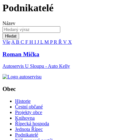
Podnikatelé
Název
Hledat
Vše
A
B
C
F
H
I
J
L
M
P
R
Ř
V
X
Roman Mička
Autoservis U Sloupu - Auto Kelly
Obec
Historie
Čestní občané
Projekty obce
Knihovna
Řípecká hospoda
Jednota Řípec
Podnikatelé