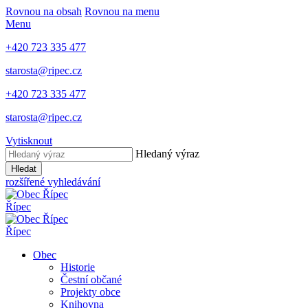
Rovnou na obsah
Rovnou na menu
Menu
+420 723 335 477
starosta@ripec.cz
+420 723 335 477
starosta@ripec.cz
Vytisknout
Hledaný výraz
Hledat
rozšířené vyhledávání
Řípec
Řípec
Obec
Historie
Čestní občané
Projekty obce
Knihovna