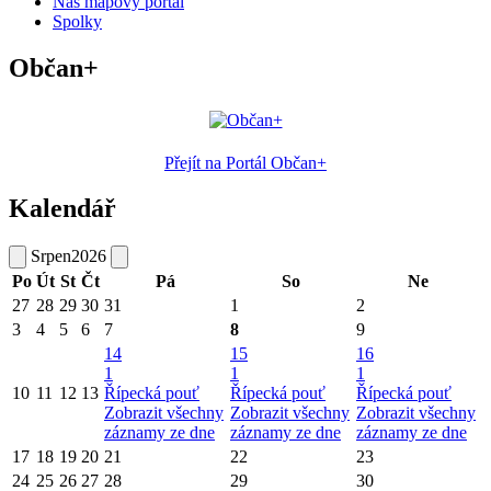
Náš mapový portál
Spolky
Občan+
Přejít na Portál Občan+
Kalendář
Srpen
2026
Po
Út
St
Čt
Pá
So
Ne
27
28
29
30
31
1
2
3
4
5
6
7
8
9
14
15
16
1
1
1
10
11
12
13
Řípecká pouť
Řípecká pouť
Řípecká pouť
Zobrazit všechny
Zobrazit všechny
Zobrazit všechny
záznamy ze dne
záznamy ze dne
záznamy ze dne
17
18
19
20
21
22
23
24
25
26
27
28
29
30