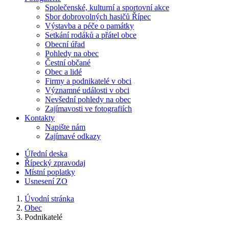
Společenské, kulturní a sportovní akce
Sbor dobrovolných hasičů Řípec
Výstavba a péče o památky
Setkání rodáků a přátel obce
Obecní úřad
Pohledy na obec
Čestní občané
Obec a lidé
Firmy a podnikatelé v obci
Významné události v obci
Nevšední pohledy na obec
Zajímavosti ve fotografiích
Kontakty
Napište nám
Zajímavé odkazy
Úřední deska
Řípecký zpravodaj
Místní poplatky
Usnesení ZO
Úvodní stránka
Obec
Podnikatelé