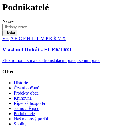
Podnikatelé
Název
Hledat
Vše
A
B
C
F
H
I
J
L
M
P
R
Ř
V
X
Vlastimil Dukát - ELEKTRO
Elektromontážní a elektroinstalační práce, zemní práce
Obec
Historie
Čestní občané
Projekty obce
Knihovna
Řípecká hospoda
Jednota Řípec
Podnikatelé
Náš mapový portál
Spolky