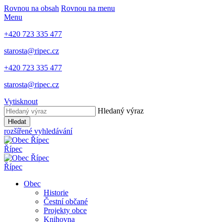
Rovnou na obsah
Rovnou na menu
Menu
+420 723 335 477
starosta@ripec.cz
+420 723 335 477
starosta@ripec.cz
Vytisknout
Hledaný výraz
Hledat
rozšířené vyhledávání
Řípec
Řípec
Obec
Historie
Čestní občané
Projekty obce
Knihovna