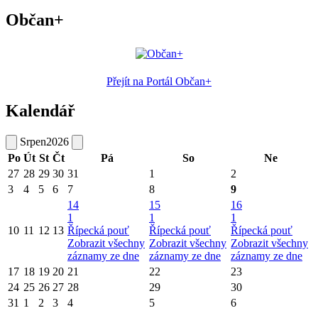
Občan+
Přejít na Portál Občan+
Kalendář
Srpen
2026
Po
Út
St
Čt
Pá
So
Ne
27
28
29
30
31
1
2
3
4
5
6
7
8
9
14
15
16
1
1
1
10
11
12
13
Řípecká pouť
Řípecká pouť
Řípecká pouť
Zobrazit všechny
Zobrazit všechny
Zobrazit všechny
záznamy ze dne
záznamy ze dne
záznamy ze dne
17
18
19
20
21
22
23
24
25
26
27
28
29
30
31
1
2
3
4
5
6