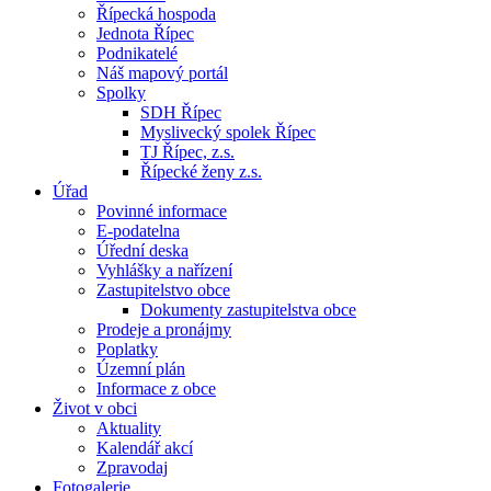
Řípecká hospoda
Jednota Řípec
Podnikatelé
Náš mapový portál
Spolky
SDH Řípec
Myslivecký spolek Řípec
TJ Řípec, z.s.
Řípecké ženy z.s.
Úřad
Povinné informace
E-podatelna
Úřední deska
Vyhlášky a nařízení
Zastupitelstvo obce
Dokumenty zastupitelstva obce
Prodeje a pronájmy
Poplatky
Územní plán
Informace z obce
Život v obci
Aktuality
Kalendář akcí
Zpravodaj
Fotogalerie