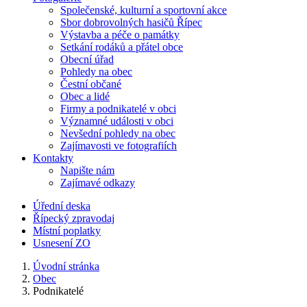
Společenské, kulturní a sportovní akce
Sbor dobrovolných hasičů Řípec
Výstavba a péče o památky
Setkání rodáků a přátel obce
Obecní úřad
Pohledy na obec
Čestní občané
Obec a lidé
Firmy a podnikatelé v obci
Významné události v obci
Nevšední pohledy na obec
Zajímavosti ve fotografiích
Kontakty
Napište nám
Zajímavé odkazy
Úřední deska
Řípecký zpravodaj
Místní poplatky
Usnesení ZO
Úvodní stránka
Obec
Podnikatelé