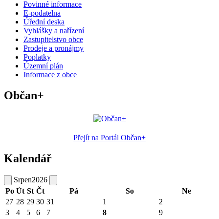
Povinné informace
E-podatelna
Úřední deska
Vyhlášky a nařízení
Zastupitelstvo obce
Prodeje a pronájmy
Poplatky
Územní plán
Informace z obce
Občan+
Přejít na Portál Občan+
Kalendář
Srpen
2026
Po
Út
St
Čt
Pá
So
Ne
27
28
29
30
31
1
2
3
4
5
6
7
8
9