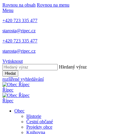
Rovnou na obsah
Rovnou na menu
Menu
+420 723 335 477
starosta@ripec.cz
+420 723 335 477
starosta@ripec.cz
Vytisknout
Hledaný výraz
Hledat
rozšířené vyhledávání
Řípec
Řípec
Obec
Historie
Čestní občané
Projekty obce
Knihovna