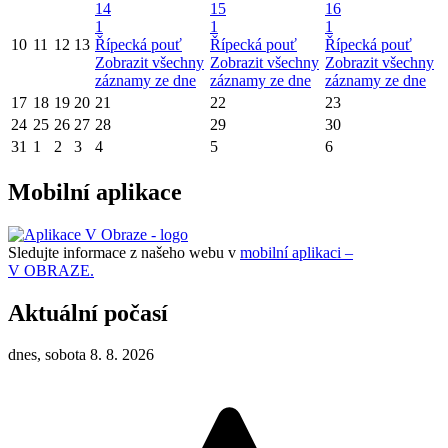
14
15
16
1
1
1
10
11
12
13
Řípecká pouť
Řípecká pouť
Řípecká pouť
Zobrazit všechny
Zobrazit všechny
Zobrazit všechny
záznamy ze dne
záznamy ze dne
záznamy ze dne
17
18
19
20
21
22
23
24
25
26
27
28
29
30
31
1
2
3
4
5
6
Mobilní aplikace
Sledujte informace z našeho webu v
mobilní aplikaci –
V OBRAZE.
Aktuální počasí
dnes, sobota 8. 8. 2026