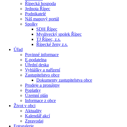
Řípecká hospoda
Jednota Řípec
Podnikatelé
Náš mapový portál
Spolky
SDH Řípec
Myslivecký spolek Řípec
TJ Řípec, z.s.
Řípecké ženy z.s.
Úřad
Povinné informace
E-podatelna
Úřední deska
Vyhlášky a nařízení
Zastupitelstvo obce
Dokumenty zastupitelstva obce
Prodeje a pronájmy
Poplatky
Územní plán
Informace z obce
Život v obci
Aktuality
Kalendář akcí
Zpravodaj
Fotogalerie