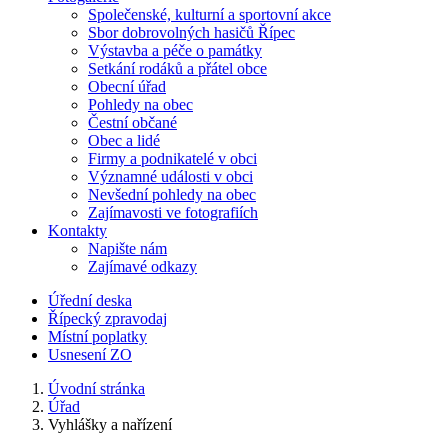
Společenské, kulturní a sportovní akce
Sbor dobrovolných hasičů Řípec
Výstavba a péče o památky
Setkání rodáků a přátel obce
Obecní úřad
Pohledy na obec
Čestní občané
Obec a lidé
Firmy a podnikatelé v obci
Významné události v obci
Nevšední pohledy na obec
Zajímavosti ve fotografiích
Kontakty
Napište nám
Zajímavé odkazy
Úřední deska
Řípecký zpravodaj
Místní poplatky
Usnesení ZO
Úvodní stránka
Úřad
Vyhlášky a nařízení